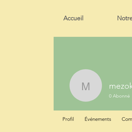
Accueil
Notre
mezok
mezokank
0
Abonné
Profil
Événements
Comm