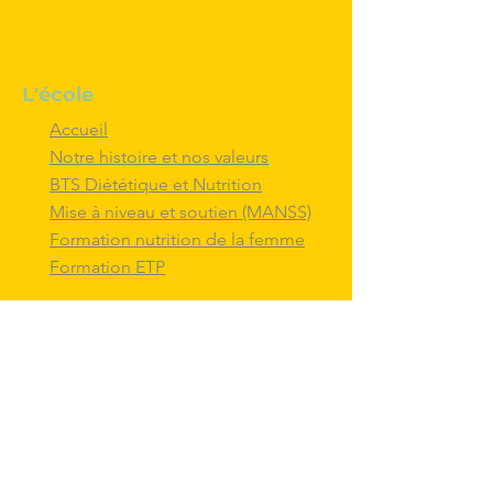
L'école
Accueil
Notre histoire et nos valeurs
BTS Diététique et Nutrition
Mise à niveau et soutien (MANSS)
Formation nutrition de la femme
Formation ETP
Nous contacter
M'inscrire au BTS diététique et
nutrition
Nous adresser un message
Nous suivre et
interagir
avec nous sur
les réseaux sociaux