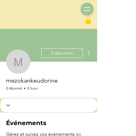
Plus d'actions
S'abonner
mezokankeudorine
mezokankeudorine
0 Abonné
0 Suivi
Événements
Gérez et suivez vos événements ici.