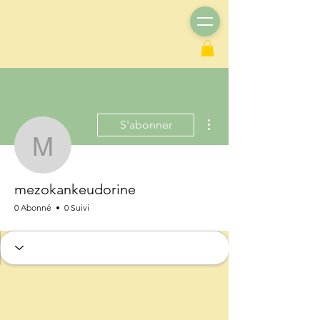
Plus d'actions
S'abonner
mezokankeudorine
mezokankeudorine
0 Abonné
0 Suivi