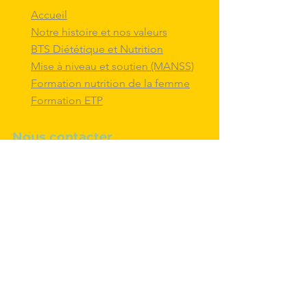
Accueil
Notre histoire et nos valeurs
BTS Diététique et Nutrition
Mise à niveau et soutien (MANSS)
Formation nutrition de la femme
Formation ETP
Nous contacter
M'inscrire au BTS diététique et
nutrition
Nous adresser un message
Nous suivre et
interagir
avec nous sur
les réseaux sociaux
Politique de confidentialité