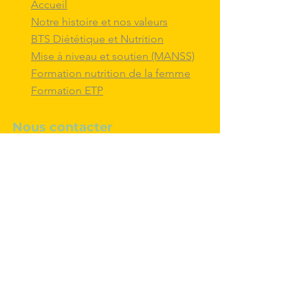
Accueil
Notre histoire et nos valeurs
BTS Diététique et Nutrition
Mise à niveau et soutien (MANSS)
Formation nutrition de la femme
Formation ETP
Nous contacter
M'inscrire au BTS diététique et
nutrition
Nous adresser un message
Nous suivre et
interagir
avec nous sur
les réseaux sociaux
Politique de confidentialité