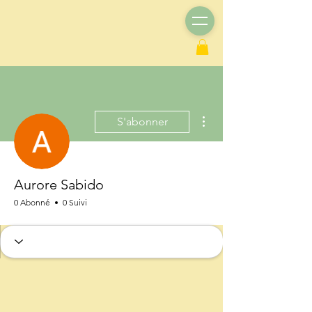
Plus d'actions
S'abonner
Aurore Sabido
0 Abonné
0 Suivi