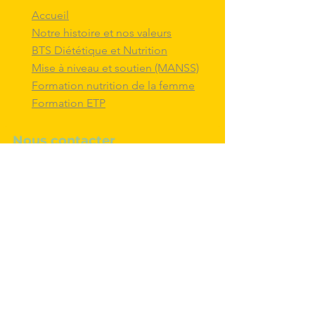
Accueil
Notre histoire et nos valeurs
BTS Diététique et Nutrition
Mise à niveau et soutien (MANSS)
Formation nutrition de la femme
Formation ETP
Nous contacter
M'inscrire au BTS diététique et
nutrition
Nous adresser un message
Nous suivre et
interagir
avec nous sur
les réseaux sociaux
Politique de confidentialité