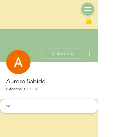
Plus d'actions
S'abonner
Aurore Sabido
0 Abonné
0 Suivi