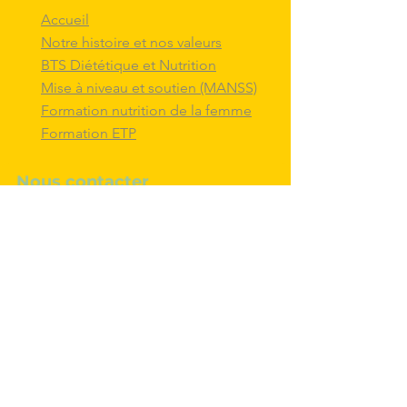
Accueil
Notre histoire et nos valeurs
BTS Diététique et Nutrition
Mise à niveau et soutien (MANSS)
Formation nutrition de la femme
Formation ETP
Nous contacter
M'inscrire au BTS diététique et
nutrition
Nous adresser un message
Nous suivre et
interagir
avec nous sur
les réseaux sociaux
Politique de confidentialité