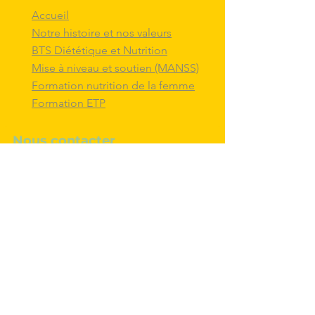
Accueil
Notre histoire et nos valeurs
BTS Diététique et Nutrition
Mise à niveau et soutien (MANSS)
Formation nutrition de la femme
Formation ETP
Nous contacter
M'inscrire au BTS diététique et
nutrition
Nous adresser un message
Nous suivre et
interagir
avec nous sur
les réseaux sociaux
Politique de confidentialité