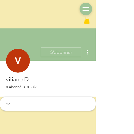
Plus d'actions
S'abonner
viliane D
0 Abonné
0 Suivi