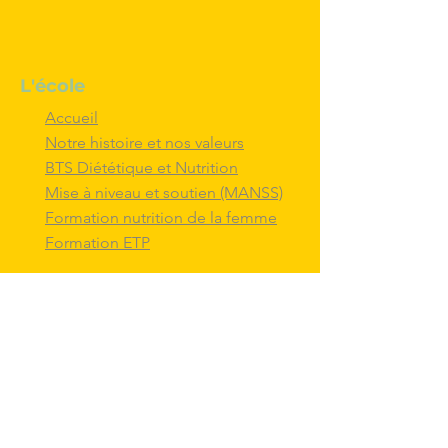
L'école
Accueil
Notre histoire et nos valeurs
BTS Diététique et Nutrition
Mise à niveau et soutien (MANSS)
Formation nutrition de la femme
Formation ETP
Nous contacter
M'inscrire au BTS diététique et
nutrition
Nous adresser un message
Nous suivre et
interagir
avec nous sur
les réseaux sociaux