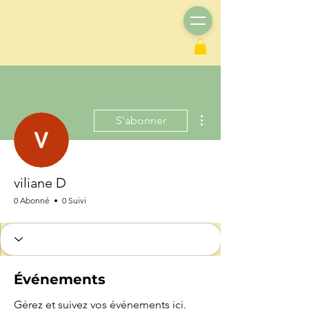
Plus d'actions
S'abonner
viliane D
0 Abonné
0 Suivi
Événements
Gérez et suivez vos événements ici.