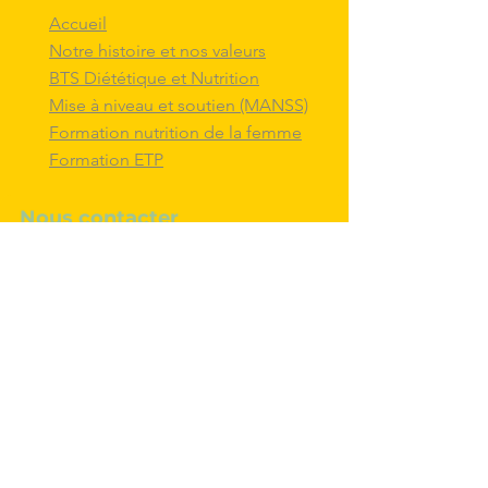
Accueil
Notre histoire et nos valeurs
BTS Diététique et Nutrition
Mise à niveau et soutien (MANSS)
Formation nutrition de la femme
Formation ETP
Nous contacter
M'inscrire au BTS diététique et
nutrition
Nous adresser un message
Nous suivre et
interagir
avec nous sur
les réseaux sociaux
Politique de confidentialité