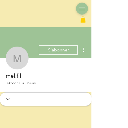
Plus d'actions
S'abonner
mel.fil
mel.fil
0 Abonné
0 Suivi