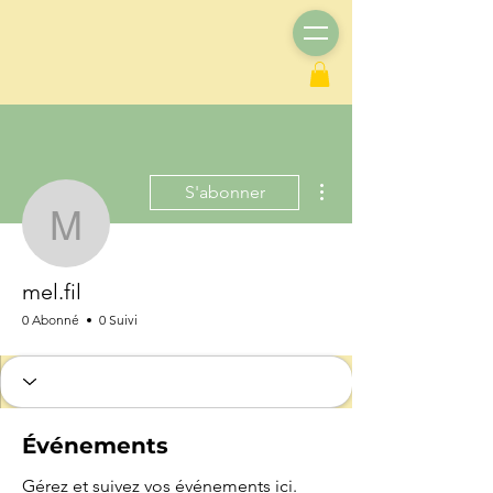
Plus d'actions
S'abonner
mel.fil
mel.fil
0 Abonné
0 Suivi
Événements
Gérez et suivez vos événements ici.