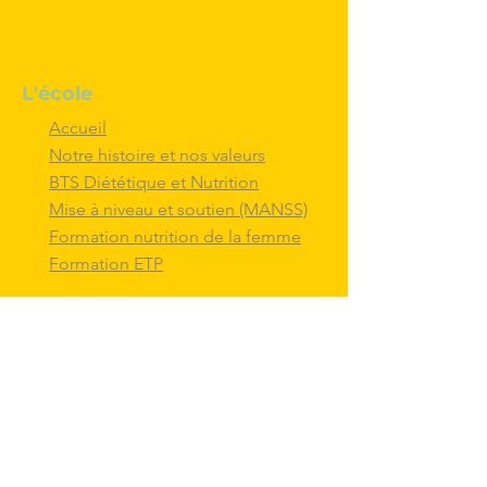
L'école
Accueil
Notre histoire et nos valeurs
BTS Diététique et Nutrition
Mise à niveau et soutien (MANSS)
Formation nutrition de la femme
Formation ETP
Nous contacter
M'inscrire au BTS diététique et
nutrition
Nous adresser un message
Nous suivre et
interagir
avec nous sur
les réseaux sociaux