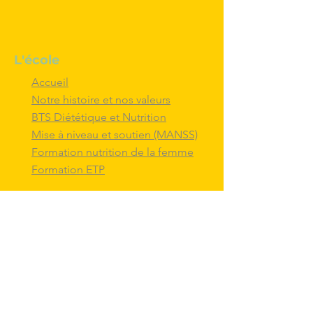
L'école
Accueil
Notre histoire et nos valeurs
BTS Diététique et Nutrition
Mise à niveau et soutien (MANSS)
Formation nutrition de la femme
Formation ETP
Nous contacter
M'inscrire au BTS diététique et
nutrition
Nous adresser un message
Nous suivre et
interagir
avec nous sur
les réseaux sociaux