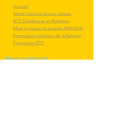
Accueil
Notre histoire et nos valeurs
BTS Diététique et Nutrition
Mise à niveau et soutien (MANSS)
Formation nutrition de la femme
Formation ETP
Nous contacter
M'inscrire au BTS diététique et
nutrition
Nous adresser un message
Nous suivre et
interagir
avec nous sur
les réseaux sociaux
Politique de confidentialité