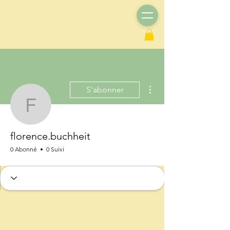
Plus d'actions
S'abonner
florence.buchheit
florence.buchheit
0 Abonné
0 Suivi