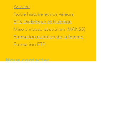
Accueil
Notre histoire et nos valeurs
BTS Diététique et Nutrition
Mise à niveau et soutien (MANSS)
Formation nutrition de la femme
Formation ETP
Nous contacter
M'inscrire au BTS diététique et
nutrition
Nous adresser un message
Nous suivre et
interagir
avec nous sur
les réseaux sociaux
Politique de confidentialité