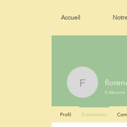
Accueil
Notre
floren
florence.
0
Abonné
Profil
Événements
Comm