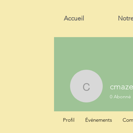
Accueil
Notre
cmaze
cmazert
0
Abonné
Profil
Événements
Comm