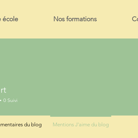
 école
Nos formations
C
rt
0
Suivi
entaires du blog
Mentions J'aime du blog