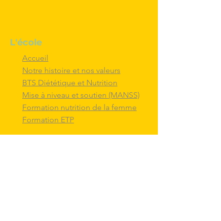
L'école
Accueil
Notre histoire et nos valeurs
BTS Diététique et Nutrition
Mise à niveau et soutien (MANSS)
Formation nutrition de la femme
Formation ETP
Nous contacter
M'inscrire au BTS diététique et
nutrition
Nous adresser un message
Nous suivre et
interagir
avec nous sur
les réseaux sociaux