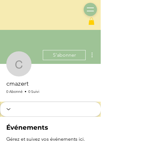
Plus d'actions
S'abonner
cmazert
cmazert
0 Abonné
0 Suivi
Événements
Gérez et suivez vos événements ici.