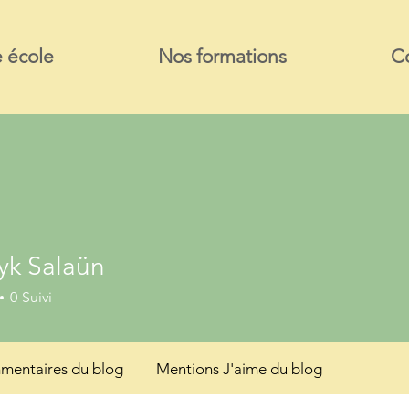
 école
Nos formations
C
yk Salaün
0
Suivi
entaires du blog
Mentions J'aime du blog