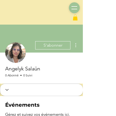
Plus d'actions
S'abonner
Angelyk Salaün
0 Abonné
0 Suivi
Événements
Gérez et suivez vos événements ici.