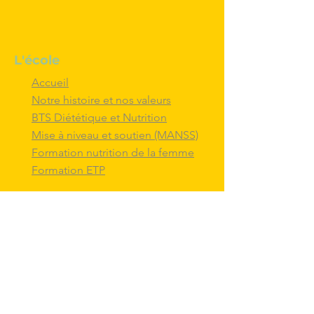
L'école
Accueil
Notre histoire et nos valeurs
BTS Diététique et Nutrition
Mise à niveau et soutien (MANSS)
Formation nutrition de la femme
Formation ETP
Nous contacter
M'inscrire au BTS diététique et
nutrition
Nous adresser un message
Nous suivre et
interagir
avec nous sur
les réseaux sociaux