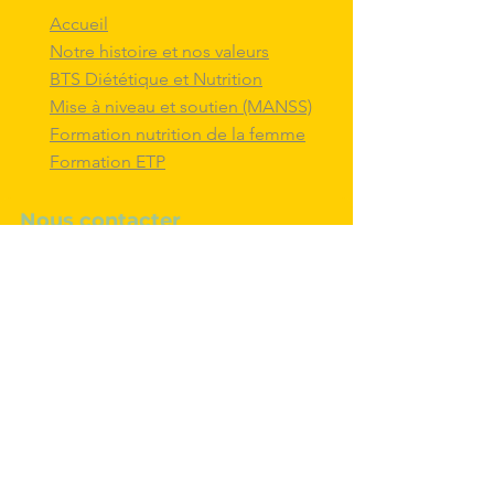
Accueil
Notre histoire et nos valeurs
BTS Diététique et Nutrition
Mise à niveau et soutien (MANSS)
Formation nutrition de la femme
Formation ETP
Nous contacter
M'inscrire au BTS diététique et
nutrition
Nous adresser un message
Nous suivre et
interagir
avec nous sur
les réseaux sociaux
Politique de confidentialité