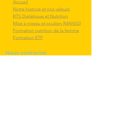
Accueil
Notre histoire et nos valeurs
BTS Diététique et Nutrition
Mise à niveau et soutien (MANSS)
Formation nutrition de la femme
Formation ETP
Nous contacter
M'inscrire au BTS diététique et
nutrition
Nous adresser un message
Nous suivre et
interagir
avec nous sur
les réseaux sociaux
Politique de confidentialité