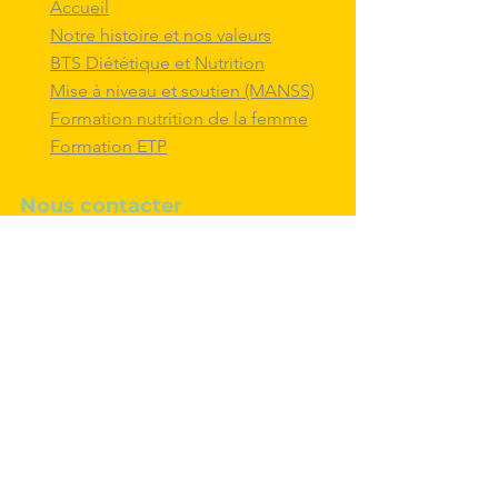
Accueil
Notre histoire et nos valeurs
BTS Diététique et Nutrition
Mise à niveau et soutien (MANSS)
Formation nutrition de la femme
Formation ETP
Nous contacter
M'inscrire au BTS diététique et
nutrition
Nous adresser un message
Nous suivre et
interagir
avec nous sur
les réseaux sociaux
Politique de confidentialité