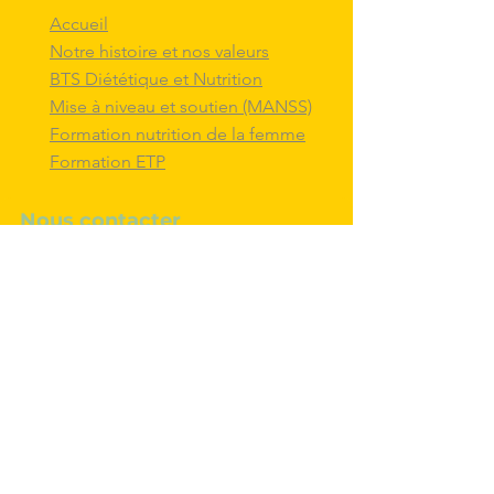
Accueil
Notre histoire et nos valeurs
BTS Diététique et Nutrition
Mise à niveau et soutien (MANSS)
Formation nutrition de la femme
Formation ETP
Nous contacter
M'inscrire au BTS diététique et
nutrition
Nous adresser un message
Nous suivre et
interagir
avec nous sur
les réseaux sociaux
Politique de confidentialité