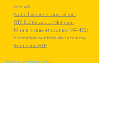
Accueil
Notre histoire et nos valeurs
BTS Diététique et Nutrition
Mise à niveau et soutien (MANSS)
Formation nutrition de la femme
Formation ETP
Nous contacter
M'inscrire au BTS diététique et
nutrition
Nous adresser un message
Nous suivre et
interagir
avec nous sur
les réseaux sociaux
Politique de confidentialité