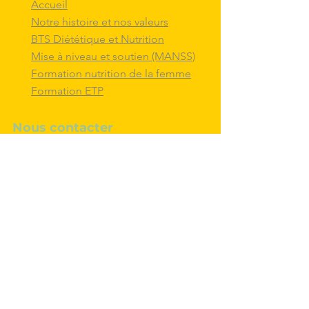
Accueil
Notre histoire et nos valeurs
BTS Diététique et Nutrition
Mise à niveau et soutien (MANSS)
Formation nutrition de la femme
Formation ETP
Nous contacter
M'inscrire au BTS diététique et
nutrition
Nous adresser un message
Nous suivre et
interagir
avec nous sur
les réseaux sociaux
Politique de confidentialité