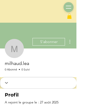
Plus d'actions
S'abonner
milhaud.lea
milhaud.lea
0 Abonné
0 Suivi
Profil
A rejoint le groupe le : 27 août 2025