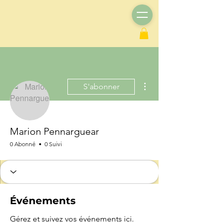
Plus d'actions
S'abonner
Marion Pennarguear
0 Abonné
0 Suivi
Événements
Gérez et suivez vos événements ici.