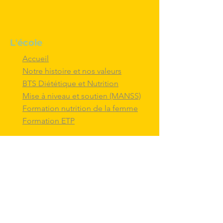
L'école
Accueil
Notre histoire et nos valeurs
BTS Diététique et Nutrition
Mise à niveau et soutien (MANSS)
Formation nutrition de la femme
Formation ETP
Nous contacter
M'inscrire au BTS diététique et
nutrition
Nous adresser un message
Nous suivre et
interagir
avec nous sur
les réseaux sociaux