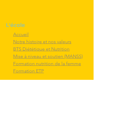
L'école
Accueil
Notre histoire et nos valeurs
BTS Diététique et Nutrition
Mise à niveau et soutien (MANSS)
Formation nutrition de la femme
Formation ETP
Nous contacter
M'inscrire au BTS diététique et
nutrition
Nous adresser un message
Nous suivre et
interagir
avec nous sur
les réseaux sociaux