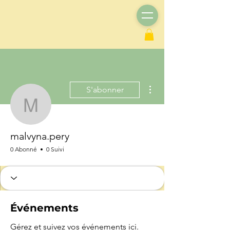
Plus d'actions
S'abonner
malvyna.pery
malvyna.pery
0 Abonné
0 Suivi
Événements
Gérez et suivez vos événements ici.