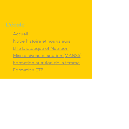
L'école
Accueil
Notre histoire et nos valeurs
BTS Diététique et Nutrition
Mise à niveau et soutien (MANSS)
Formation nutrition de la femme
Formation ETP
Nous contacter
M'inscrire au BTS diététique et
nutrition
Nous adresser un message
Nous suivre et
interagir
avec nous sur
les réseaux sociaux