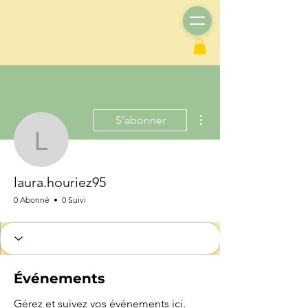
Plus d'actions
S'abonner
laura.houriez95
laura.houriez95
0 Abonné
0 Suivi
Événements
Gérez et suivez vos événements ici.