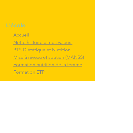
L'école
Accueil
Notre histoire et nos valeurs
BTS Diététique et Nutrition
Mise à niveau et soutien (MANSS)
Formation nutrition de la femme
Formation ETP
Nous contacter
M'inscrire au BTS diététique et
nutrition
Nous adresser un message
Nous suivre et
interagir
avec nous sur
les réseaux sociaux