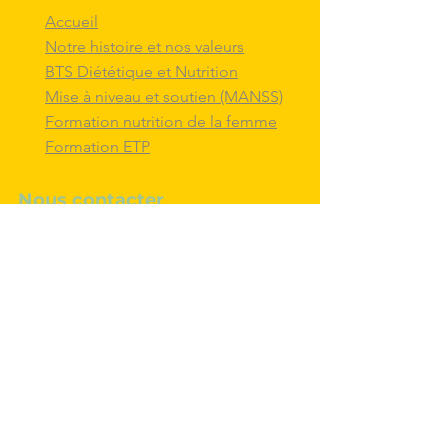
Accueil
Notre histoire et nos valeurs
BTS Diététique et Nutrition
Mise à niveau et soutien (MANSS)
Formation nutrition de la femme
Formation ETP
Nous contacter
M'inscrire au BTS diététique et
nutrition
Nous adresser un message
Nous suivre et
interagir
avec nous sur
les réseaux sociaux
Politique de confidentialité