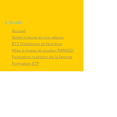
L'école
Accueil
Notre histoire et nos valeurs
BTS Diététique et Nutrition
Mise à niveau et soutien (MANSS)
Formation nutrition de la femme
Formation ETP
Nous contacter
M'inscrire au BTS diététique et
nutrition
Nous adresser un message
Nous suivre et
interagir
avec nous sur
les réseaux sociaux