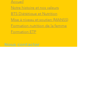
Accueil
Notre histoire et nos valeurs
BTS Diététique et Nutrition
Mise à niveau et soutien (MANSS)
Formation nutrition de la femme
Formation ETP
Nous contacter
M'inscrire au BTS diététique et
nutrition
Nous adresser un message
Nous suivre et
interagir
avec nous sur
les réseaux sociaux
Politique de confidentialité