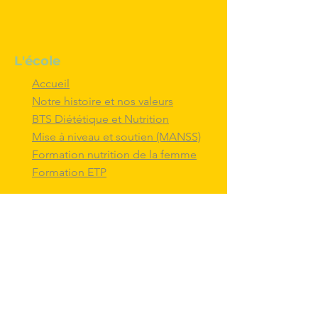
L'école
Accueil
Notre histoire et nos valeurs
BTS Diététique et Nutrition
Mise à niveau et soutien (MANSS)
Formation nutrition de la femme
Formation ETP
Nous contacter
M'inscrire au BTS diététique et
nutrition
Nous adresser un message
Nous suivre et
interagir
avec nous sur
les réseaux sociaux