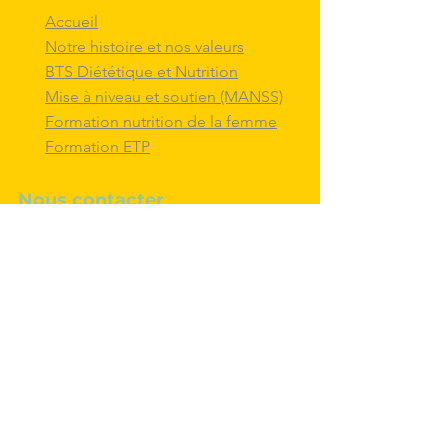
Accueil
Notre histoire et nos valeurs
BTS Diététique et Nutrition
Mise à niveau et soutien (MANSS)
Formation nutrition de la femme
Formation ETP
Nous contacter
M'inscrire au BTS diététique et
nutrition
Nous adresser un message
Nous suivre et
interagir
avec nous sur
les réseaux sociaux
Politique de confidentialité