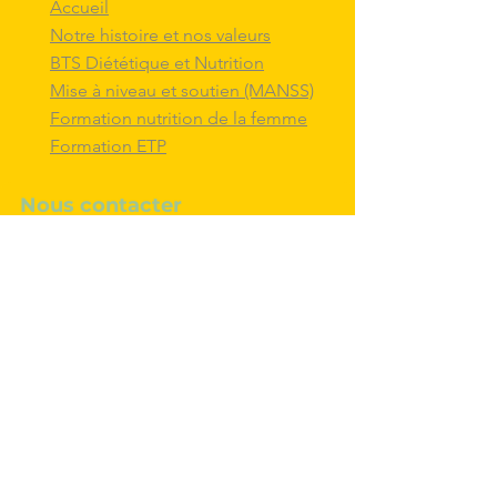
Accueil
Notre histoire et nos valeurs
BTS Diététique et Nutrition
Mise à niveau et soutien (MANSS)
Formation nutrition de la femme
Formation ETP
Nous contacter
M'inscrire au BTS diététique et
nutrition
Nous adresser un message
Nous suivre et
interagir
avec nous sur
les réseaux sociaux
Politique de confidentialité