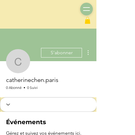
Plus d'actions
S'abonner
catherinechen.paris
catherinechen.paris
0 Abonné
0 Suivi
Événements
Gérez et suivez vos événements ici.