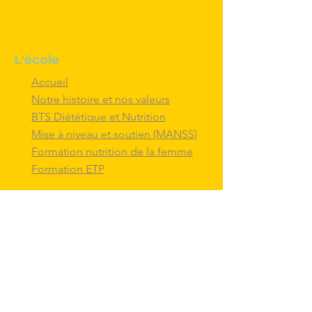
L'école
Accueil
Notre histoire et nos valeurs
BTS Diététique et Nutrition
Mise à niveau et soutien (MANSS)
Formation nutrition de la femme
Formation ETP
Nous contacter
M'inscrire au BTS diététique et
nutrition
Nous adresser un message
Nous suivre et
interagir
avec nous sur
les réseaux sociaux