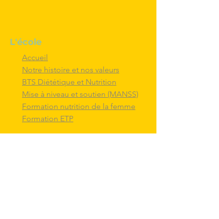
L'école
Accueil
Notre histoire et nos valeurs
BTS Diététique et Nutrition
Mise à niveau et soutien (MANSS)
Formation nutrition de la femme
Formation ETP
Nous contacter
M'inscrire au BTS diététique et
nutrition
Nous adresser un message
Nous suivre et
interagir
avec nous sur
les réseaux sociaux