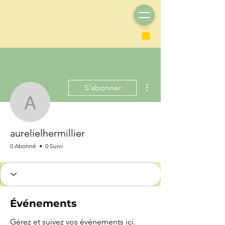
Plus d'actions
S'abonner
aurelielhermillier
aurelielhermillier
0 Abonné
0 Suivi
Événements
Gérez et suivez vos événements ici.