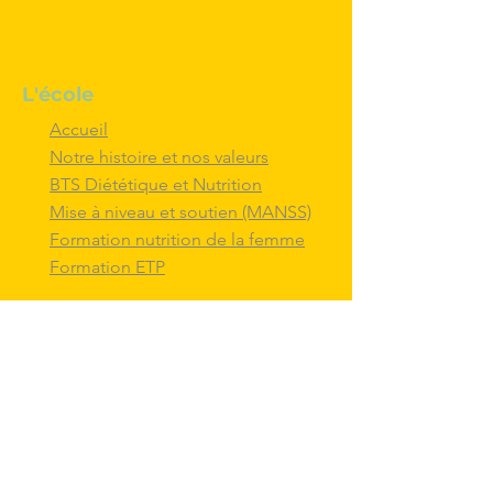
L'école
Accueil
Notre histoire et nos valeurs
BTS Diététique et Nutrition
Mise à niveau et soutien (MANSS)
Formation nutrition de la femme
Formation ETP
Nous contacter
M'inscrire au BTS diététique et
nutrition
Nous adresser un message
Nous suivre et
interagir
avec nous sur
les réseaux sociaux