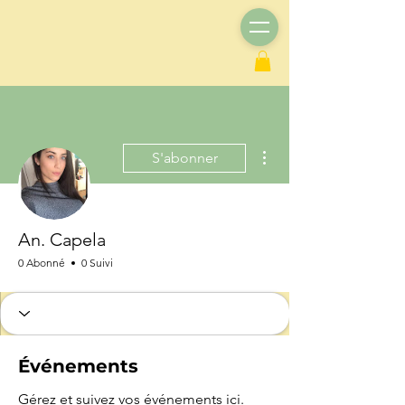
Plus d'actions
S'abonner
An. Capela
0 Abonné
0 Suivi
Événements
Gérez et suivez vos événements ici.