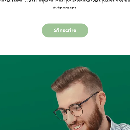
ier le texte. C'est l'espace idéal pour donner des précisions sur
événement.
S’inscrire