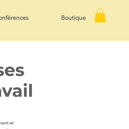
onférences
Boutique
ses
vail
ment et